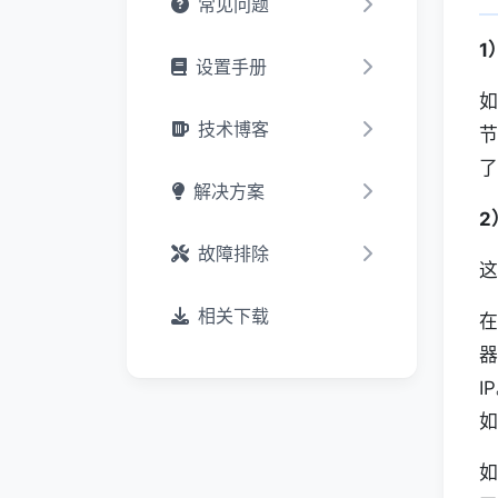
常见问题
1
设置手册
如
技术博客
节
了
解决方案
2
故障排除
这
相关下载
在
器
I
如
如