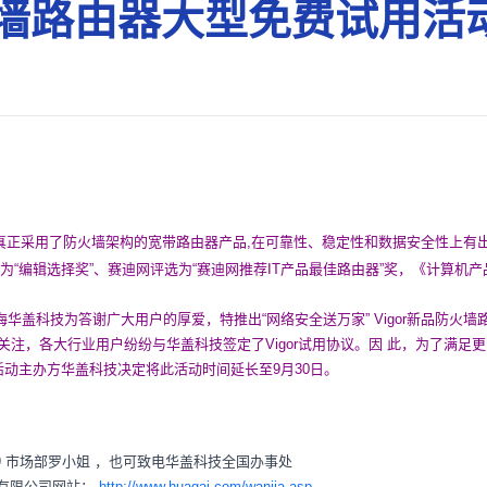
防火墙路由器大型免费试用活
全球真正采用了防火墙架构的宽带路由器产品,在可靠性、稳定性和数据安全性上
为“编辑选择奖”、赛迪网评选为“赛迪网推荐IT产品最佳路由器”奖，《计算机
海华盖科技为答谢广大用户的厚爱，特推出“网络安全送万家” Vigor新品防火
关注，各大行业用户纷纷与华盖科技签定了Vigor试用协议。因 此，为了满足
活动主办方华盖科技决定将此活动时间延长至9月30日。
6679 市场部罗小姐 ，也可致电华盖科技全国办事处
有限公司网站：
http://www.huagai.com/wanjia.asp