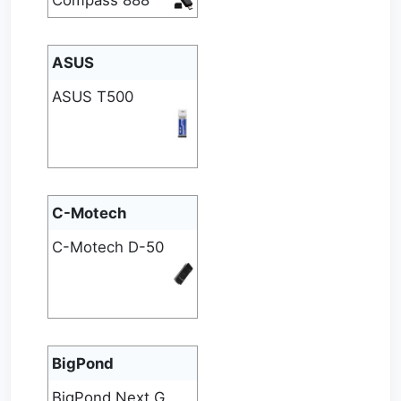
Compass 888
ASUS
ASUS T500
C-Motech
C-Motech D-50
BigPond
BigPond Next G