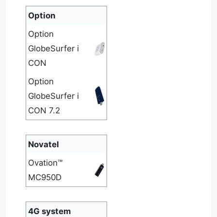
Option
Option
GlobeSurfer i
CON
Option
GlobeSurfer i
CON 7.2
Novatel
Ovation™
MC950D
4G system