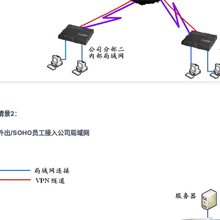
情景
2
：
外出
/SOHO
员工接入公司局域网