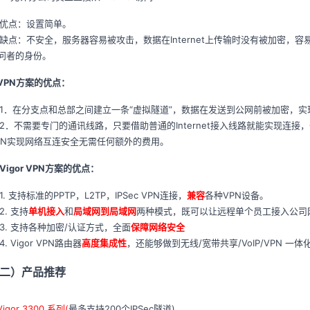
点：设置简单。
点：不安全，服务器容易被攻击，数据在Internet上传输时没有被加密，容
问者的身份。
PN
方案的优点：
．在分支点和总部之间建立一条“虚拟隧道”，数据在发送到公网前被加密，实
．不需要专门的通讯线路，只要借助普通的Internet接入线路就能实现连接，价
PN实现网络互连安全无需任何额外的费用。
Vigor VPN
方案的优点：
. 支持标准的PPTP，L2TP，IPSec VPN连接，
兼容
各种VPN设备。
. 支持
单机接入
和
局域网到局域网
两种模式，既可以让远程单个员工接入公司
. 支持各种加密/认证方式，全面
保障网络安全
. Vigor VPN路由器
高度集成性
，还能够做到无线/宽带共享/VoIP/VPN 一体
二）产品推荐
Vigor 3300 系列(
最多支持200个IPSec隧道)