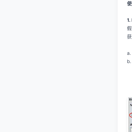
使
1
假
获
a
b