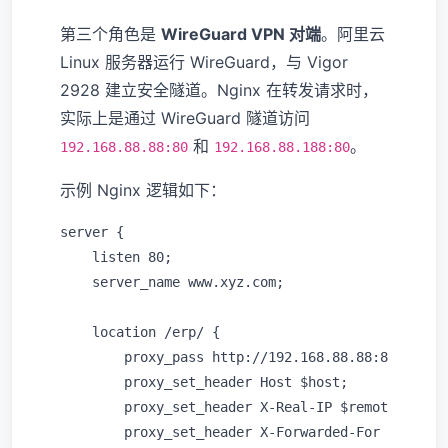
第三个角色是
WireGuard VPN 对端
。阿里云
Linux 服务器运行 WireGuard，与 Vigor
2928 建立安全隧道。Nginx 在转发请求时，
实际上是通过 WireGuard 隧道访问
和
。
192.168.88.88:80
192.168.88.188:80
示例 Nginx 逻辑如下：
server {

    listen 80;

    server_name www.xyz.com;

    location /erp/ {

        proxy_pass http://192.168.88.88:80/;

        proxy_set_header Host $host;

        proxy_set_header X-Real-IP $remote_addr;

        proxy_set_header X-Forwarded-For $proxy_a