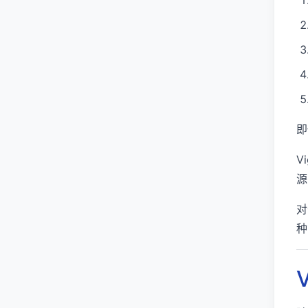
即
V
源
对
种