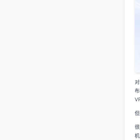
对
布
V
但
很
机