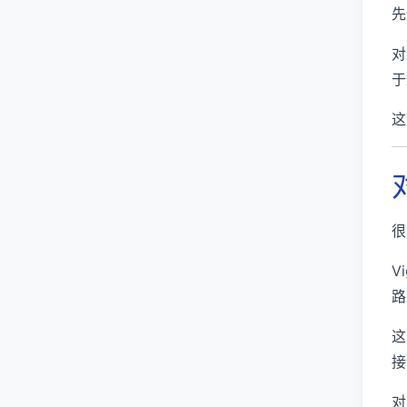
先
对
于
这
很
V
路
这
接
对