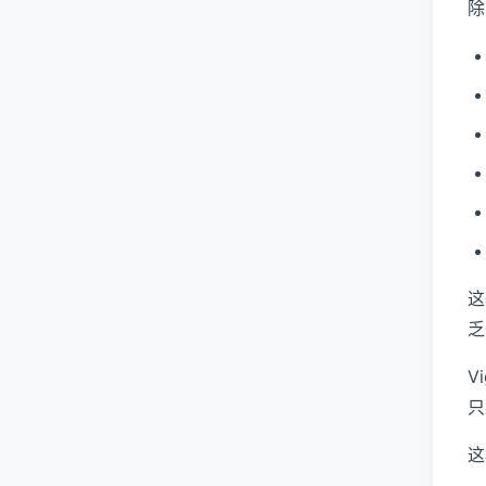
除
这
乏
V
只
这