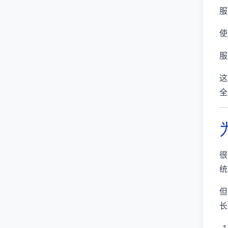
服
使
服
这
全
很
统
但
长