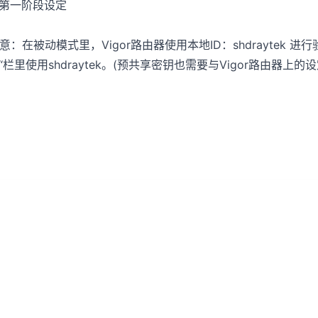
. 第一阶段设定
意：在被动模式里，Vigor路由器使用本地ID：shdraytek 进行验证，
D“栏里使用shdraytek。(预共享密钥也需要与Vigor路由器上的