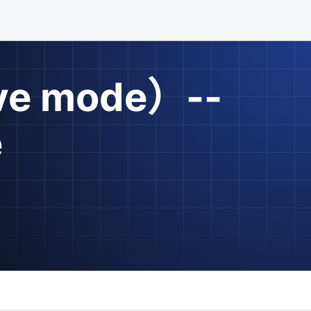
e mode）--
e