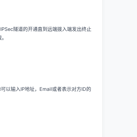
始终维持IPSec隧道的开通直到远端拨入端发出终止
拨。
 ID（你可以输入IP地址，Email或者表示对方ID的