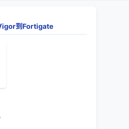
gor到Fortigate
址。