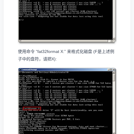
使用命令 “fat32format X:” 来格式化磁盘 (F是上述例
子中的盘符，请把X):