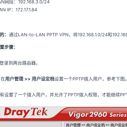
AN网段：192.168.3.0/24
N IP：172.17.1.84
的：
通过LAN-to-LAN PPTP VPN，将192.168.1.0/24和1
置步骤：
. 登录到两台路由器。
. 在
用户管理 >> 用户设定档
设置一个PPTP拨入用户，参考下图
有设置了一个拨入用户，并允许了PPTP拨入权限，才能继续PPTP V