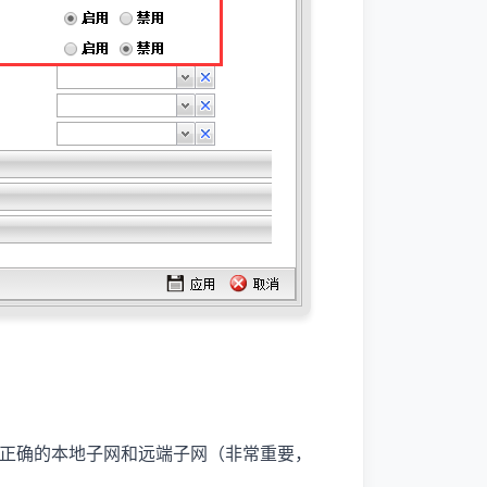
正确的本地子网和远端子网（非常重要，