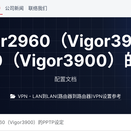
持
公司新闻
联络我们
or2960（Vigor
60（Vigor3900
配置文档
VPN - LAN到LAN(路由器到路由器)VPN设置参考
2960（Vigor3900）的PPTP设定