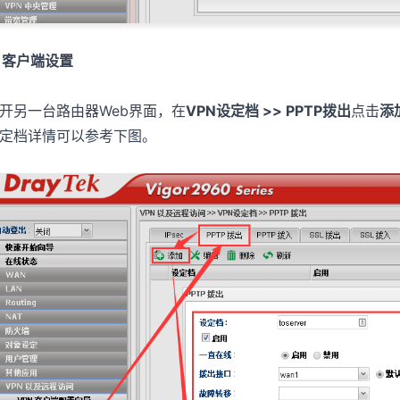
. 客户端设置
开另一台路由器Web界面，在
VPN设定档 >> PPTP拨出
点击
添
定档详情可以参考下图。