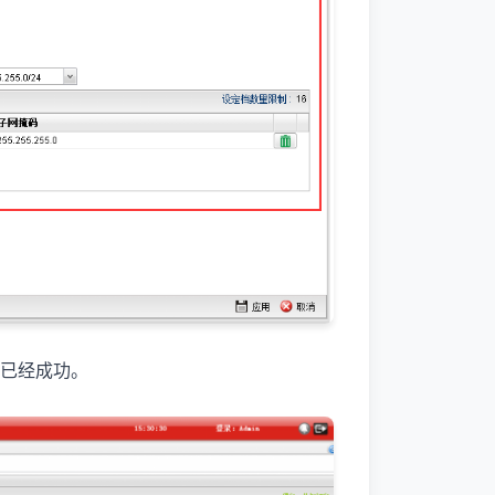
已经成功。