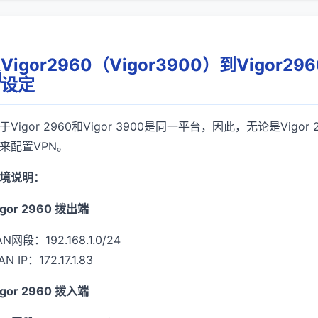
Vigor2960（Vigor3900）到Vigor29
设定
于Vigor 2960和Vigor 3900是同一平台，因此，无论是Vigor
来配置VPN。
境说明：
igor 2960 拨出端
AN网段：192.168.1.0/24
N IP：172.17.1.83
igor 2960 拨入端