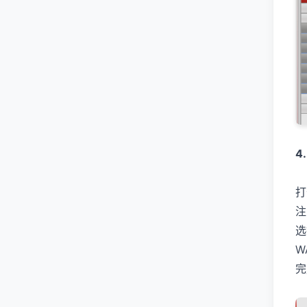
4
打
注
选
W
完