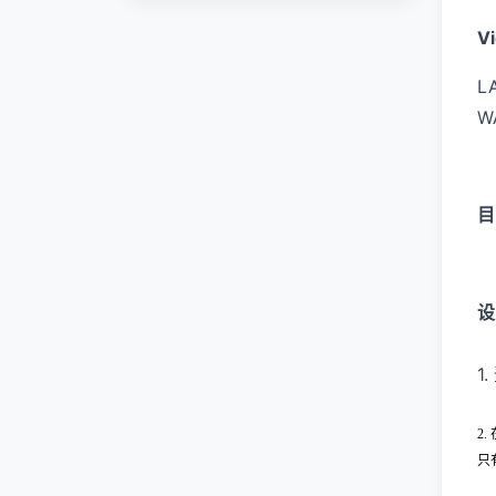
V
L
WA
目
设
1
2.
只