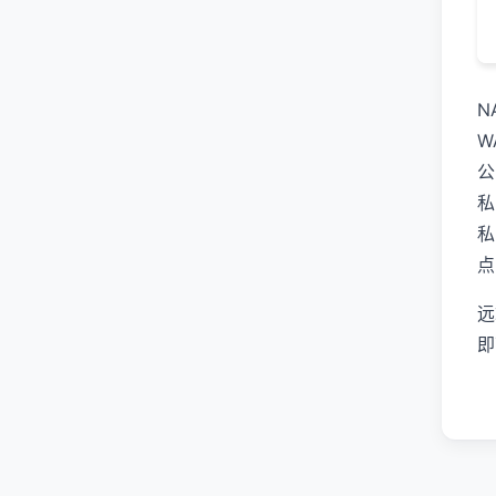
N
W
公
私
私
点
远
即