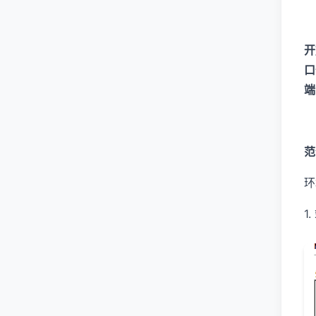
开
口
端
范
环
1