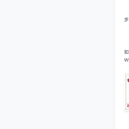
步
如
W